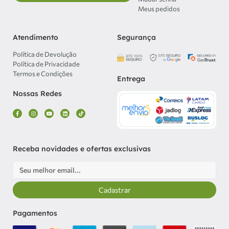
Meus pedidos
Atendimento
Segurança
Política de Devolução
Política de Privacidade
Termos e Condições
Entrega
Nossas Redes
F
I
Y
L
T
a
n
o
i
i
c
s
u
n
k
e
t
t
k
t
b
a
u
e
o
o
g
b
d
k
o
r
e
i
k
a
n
Receba novidades e ofertas exclusivas
-
m
f
Email
Cadastrar
Pagamentos