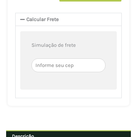
grid
com
Câmera
Calcular Frete
De
Segurança
25x
Simulação de frete
Full
HD
Intelbras
VIP
3225
SD
IR
Solar
Sem
Fio
Descrição