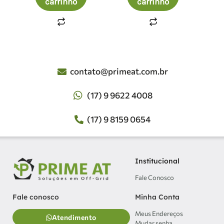
carrinho
carrinho
contato@primeat.com.br
(17) 9 9622 4008
(17) 9 8159 0654
Institucional
Fale Conosco
Minha Conta
Fale conosco
Meus Endereços
Atendimento
Mudar senha