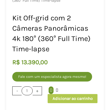
(360° Full Time) Time-lapse
Kit Off-grid com 2
Câmeras Panorâmicas
4k 180° (360° Full Time)
Time-lapse
R$
13.390,00
Fale com um especialista agora mesmo!
Kit
-
+
Off-
Adicionar ao carrinho
grid