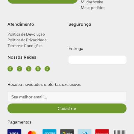
Mudar senha
Meus pedidos
Atendimento
Segurança
Política de Devolução
Política de Privacidade
Termos e Condições
Entrega
Nossas Redes
F
I
Y
L
T
a
n
o
i
i
c
s
u
n
k
e
t
t
k
t
b
a
u
e
o
o
g
b
d
k
o
r
e
i
Receba novidades e ofertas exclusivas
k
a
n
-
m
f
Email
Cadastrar
Pagamentos