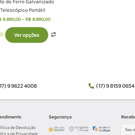
te de Ferro Galvanizado
Telescópico Portátil
$
6.890,00
–
R$
8.890,00
Ver opções
17) 9 9622 4008
(17) 9 8159 0654
endimento
Segurança
Receba
lítica de Devolução
Email
lítica de Privacidade