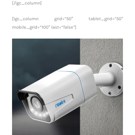
[/lgc_column]
[lgc_column grid=”50″ tablet_grid=”50″
mobile_grid=”100″ last=”false”]