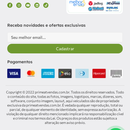
F
I
Y
L
T
a
n
o
i
i
c
s
u
n
k
e
t
t
k
t
b
a
u
e
o
o
g
b
d
k
o
r
e
i
k
a
n
Receba novidades e ofertas exclusivas
-
m
f
Email
Cadastrar
Pagamentos
Copyright © 2022 primeatvendas.com.br. Todos os direitos reservados. Todo
o conteúdo do site, todas as fotos, imagens, logotipos, marcas, dizeres, som,
software, conjunto imagem, layout, aqui veiculados são de propriedade
exclusiva da primeatvendas.com.br. É vedada qualquer reprodução, total ou
parcial, de qualquer elemento de identidade, sem expressa autorização. A
violação de qualquer direito mencionado implicará na responsabilização cível
e criminal nos termos da Lei. Os preços dos produtos estão sujeitos a
alteração sem aviso prévio.