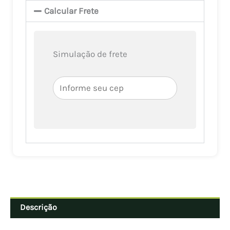
Monitoramento
Calcular Frete
Solar
Sem
Fio
Simulação de frete
com
Time-
lapse
quantidade
Descrição