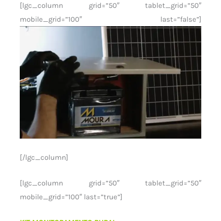
[lgc_column grid=”50″ tablet_grid=”50″
mobile_grid=”100″ last=”false”]
[/lgc_column]
[lgc_column grid=”50″ tablet_grid=”50″
mobile_grid=”100″ last=”true”]