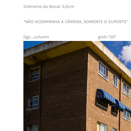
Diâmetro do Bocal: 5,0cm
*NÃO ACOMPANHA A CÂMERA, SOMENTE O SUPORTE*
[lgc_column grid=”50″ 