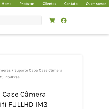
Home
Produtos
Clientes
Contato
Quem somos
âmeras
/ Suporte Capa Case Câmera
3 Intelbras
a Case Câmera
fi FULLHD IM3