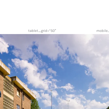
tablet_grid=”50″ mobile_grid