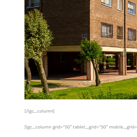
[/lgc_column]
[lgc_column grid=”50″ tablet_grid=”50″ mobile_grid=”