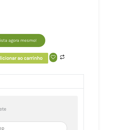
ista agora mesmo!
icionar ao carrinho
ete