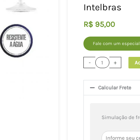
Intelbras
R$
95,00
Fale com um especial
Suporte
-
+
Ad
Capa
Case
Câmera
Calcular Frete
Segurança
Wifi
FULLHD
Simulação de fr
IM3
Intelbras
quantidade