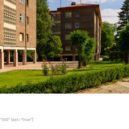
100″ last=”true”]