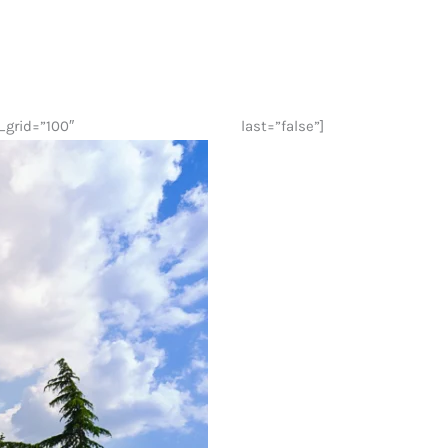
=”100″ last=”false”]