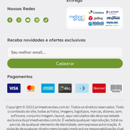
Entrega
Nossas Redes
F
I
Y
L
T
a
n
o
i
i
c
s
u
n
k
e
t
t
k
t
b
a
u
e
o
o
g
b
d
k
o
r
e
i
k
a
n
Receba novidades e ofertas exclusivas
-
m
f
Email
Cadastrar
Pagamentos
Copyright © 2022 primeatvendas.com.br. Todos os direitos reservados. Todo
o conteúdo do site, todas as fotos, imagens, logotipos, marcas, dizeres, som,
software, conjunto imagem, layout, aqui veiculados são de propriedade
exclusiva da primeatvendas.com.br. É vedada qualquer reprodução, total ou
parcial, de qualquer elemento de identidade, sem expressa autorização. A
violação de qualquer direito mencionado implicará na responsabilização cível