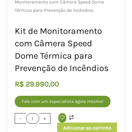
Monitoramento com Câmera Speed Dome
Térmica para Prevenção de Incêndios
Kit de Monitoramento
com Câmera Speed
Dome Térmica para
Prevenção de Incêndios
R$
29.990,00
Fale com um especialista agora mesmo!
Kit
-
+
de
Adicionar ao carrinho