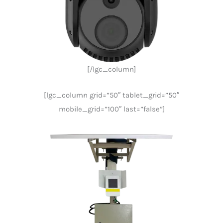
[/lgc_column]
[lgc_column grid=”50″ tablet_grid=”50″
mobile_grid=”100″ last=”false”]