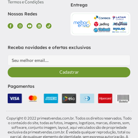
Termos e Condições
Entrega
Nossas Redes
F
I
Y
L
T
a
n
o
i
i
c
s
u
n
k
e
t
t
k
t
b
a
u
e
o
o
g
b
d
k
o
r
e
i
k
a
n
Receba novidades e ofertas exclusivas
-
m
f
Email
Cadastrar
Pagamentos
Copyright © 2022 primeatvendas.com.br. Todos os direitos reservados. Todo
o conteúdo do site, todas as fotos, imagens, logotipos, marcas, dizeres, som,
software, conjunto imagem, layout, aqui veiculados são de propriedade
exclusiva da primeatvendas.com.br. É vedada qualquer reprodução, total ou
parcial, de qualquer elemento de identidade, sem expressa autorização. A