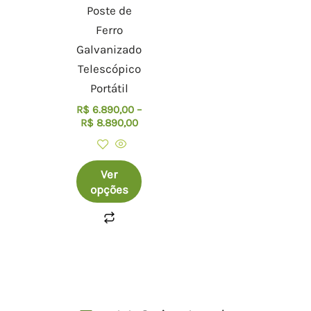
opções
Poste de
podem
Ferro
ser
Galvanizado
escolhidas
Telescópico
na
Portátil
página
R$
6.890,00
–
do
R$
8.890,00
produto
Ver
opções